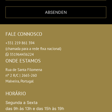
ABSENDEN
FALE CONNOSCO
+351 219 861 394
(chamada para a rede fixa nacional)
351964436224
ONDE ESTAMOS
Rua de Santa Filomena
nº 2 R/C | 2665-260
Malveira, Portugal
HORÁRIO
Segunda a Sexta
das 9h às 13h e das 15h às 19h